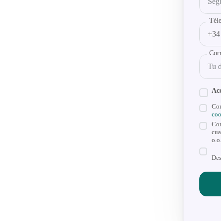
Tél
Corr
Ace
Con
coo
Con
cua
o.o
Des