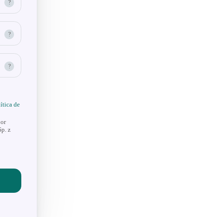
?
?
?
ítica de
por
Sp. z