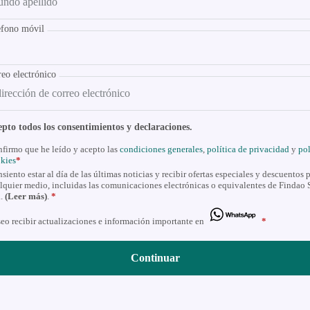
efono móvil
eo electrónico
pto todos los consentimientos y declaraciones.
firmo que he leído y acepto las
condiciones generales
,
política de privacidad
y
pol
kies
*
siento estar al día de las últimas noticias y recibir ofertas especiales y descuentos 
lquier medio, incluidas las comunicaciones electrónicas o equivalentes de Findao 
..
(Leer más)
.
*
eo recibir actualizaciones e información importante en
*
Continuar