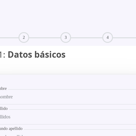
1:
Datos básicos
bre
llido
undo apellido