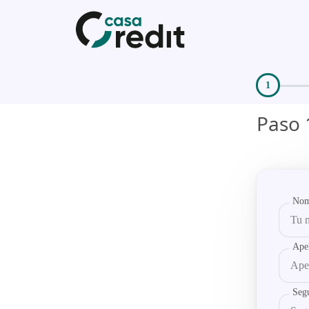
Paso 
Nom
Ape
Seg